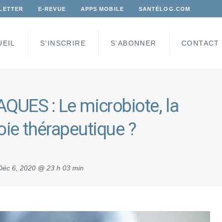
LETTER
E-REVUE
APPS MOBILE
SANTÉLOG.COM
UEIL
S’INSCRIRE
S’ABONNER
CONTACT
UES : Le microbiote, la
oie thérapeutique ?
Déc 6, 2020 @ 23 h 03 min