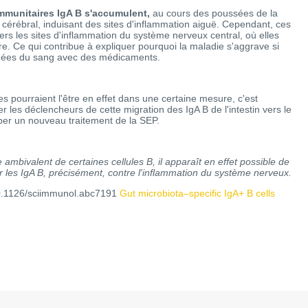
 immunitaires IgA B s'accumulent,
au cours des poussées de la
u cérébral, induisant des sites d'inflammation aiguë. Cependant, ces
vers les sites d'inflammation du système nerveux central, où elles
e. Ce qui contribue à expliquer pourquoi la maladie s'aggrave si
minées du sang avec des médicaments.
les pourraient l'être en effet dans une certaine mesure, c'est
r les déclencheurs de cette migration des IgA B de l'intestin vers le
pper un nouveau traitement de la SEP.
 ambivalent de certaines cellules B, il apparaît en effet possible de
r les IgA B, précisément, contre l'inflammation du système nerveux.
0.1126/sciimmunol.abc7191
Gut microbiota–specific IgA+ B cells