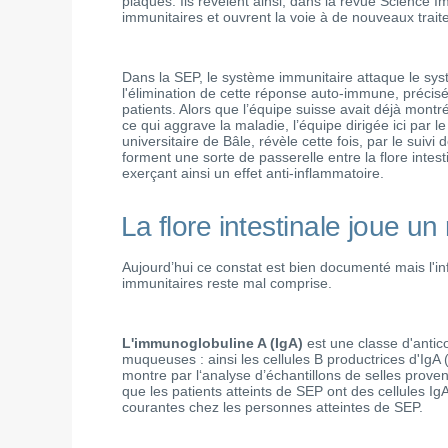
plaques. Ils révèlent ainsi, dans la revue Science I
immunitaires et ouvrent la voie à de nouveaux trai
Dans la SEP, le système immunitaire attaque le sys
l'élimination de cette réponse auto-immune, précisé
patients. Alors que l’équipe suisse avait déjà montr
ce qui aggrave la maladie, l’équipe dirigée ici par le
universitaire de Bâle, révèle cette fois, par le suivi
forment une sorte de passerelle entre la flore intes
exerçant ainsi un effet anti-inflammatoire.
La flore intestinale joue un
Aujourd’hui ce constat est bien documenté mais l'inf
immunitaires reste mal comprise.
L'immunoglobuline A (IgA)
est une classe d'antic
muqueuses : ainsi les cellules B productrices d'IgA (
montre par l‘analyse d’échantillons de selles prov
que les patients atteints de SEP ont des cellules Ig
courantes chez les personnes atteintes de SEP.