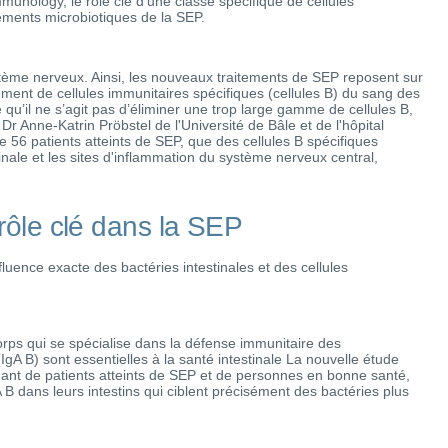
mmunology, le rôle clé d’une classe spécifique de cellules
tements microbiotiques de la SEP.
tème nerveux. Ainsi, les nouveaux traitements de SEP reposent sur
ment de cellules immunitaires spécifiques (cellules B) du sang des
é qu’il ne s’agit pas d’éliminer une trop large gamme de cellules B,
 Dr Anne-Katrin Pröbstel de l'Université de Bâle et de l'hôpital
 de 56 patients atteints de SEP, que des cellules B spécifiques
tinale et les sites d'inflammation du système nerveux central,
 rôle clé dans la SEP
luence exacte des bactéries intestinales et des cellules
orps qui se spécialise dans la défense immunitaire des
IgA B) sont essentielles à la santé intestinale La nouvelle étude
enant de patients atteints de SEP et de personnes en bonne santé,
A B dans leurs intestins qui ciblent précisément des bactéries plus