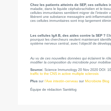
Chez les patients atteints de SEP, ces cellules
maladie, dans le liquide céphalorachidien et le tiss
cellules immunitaires semblent migrer de l'intestin 
libèrent une substance messagère anti-inflammatoir
ces cellules immunitaires sont trop largement éli
Les cellules IgA B, des aides contre la SEP ?
El
pourquoi les chercheurs veulent maintenant identifie
système nerveux central, avec l’objectif de dévelo
Au vu de ces nouvelles données qui éclairent le rôle
modifier la composition du microbiote pour mobilise
Source:
Science Immunology 20 Nov 2020 DOI: 1
traffic to the CNS in active multiple sclerosis
Plus
sur
l’Axe intestin-cerveau
sur
Microbiote Blog
Équipe de rédaction Santélog